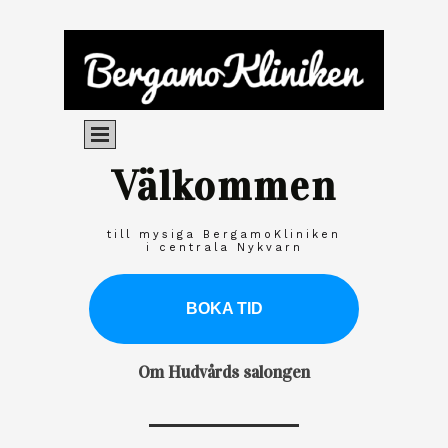
Välkommen
till mysiga BergamoKliniken
i centrala Nykvarn
BOKA TID
Om Hudvårds salongen